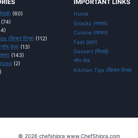
RIES
IMPORTANT LINKS
िठाई)
(60)
Home
(74)
Snacks (नाश्ता)
4)
Cuisine (व्यंजन)
ps (किचन टिप्स)
(112)
Fast (व्रत)
नॉन-वेज)
(13)
Dessert (मिठाई)
श्ता)
(143)
नॉन-वेज
rized
(2)
Kitchen Tips (किचन टिप्स)
)
© 2026 chefshipra www.ChefShipra.com