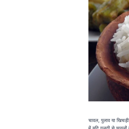
चावल, पुलाव या खिचड़ी
में यदि गलती से चावलो