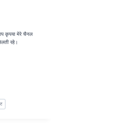
आप कृपया मेरे चैनल
िलती रहे।
ेट