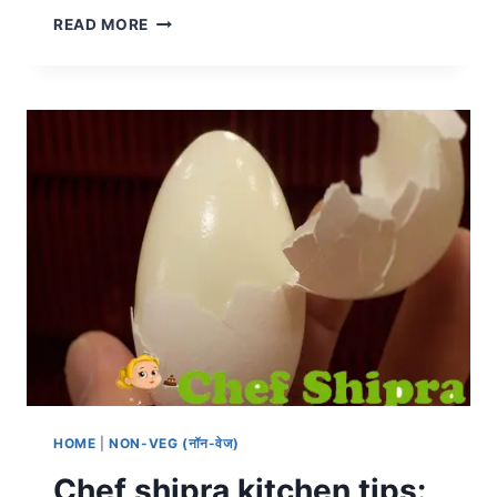
READ MORE
HOME
|
NON-VEG (नॉन-वेज)
Chef shipra kitchen tips: