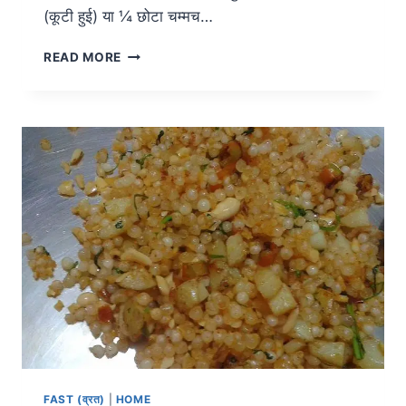
(कूटी हुई) या ¼ छोटा चम्मच…
READ MORE
FAST (व्रत)
|
HOME