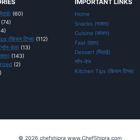
RIES
IMPORTANT LINKS
िठाई)
(60)
Home
(74)
Snacks (नाश्ता)
4)
Cuisine (व्यंजन)
ps (किचन टिप्स)
(112)
Fast (व्रत)
नॉन-वेज)
(13)
Dessert (मिठाई)
श्ता)
(143)
नॉन-वेज
rized
(2)
Kitchen Tips (किचन टिप्स)
)
© 2026 chefshipra www.ChefShipra.com