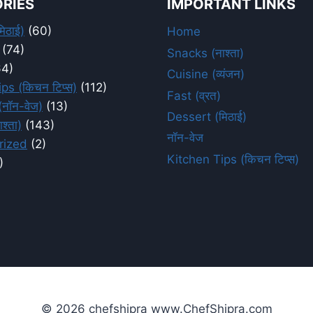
RIES
IMPORTANT LINKS
िठाई)
(60)
Home
(74)
Snacks (नाश्ता)
4)
Cuisine (व्यंजन)
ps (किचन टिप्स)
(112)
Fast (व्रत)
नॉन-वेज)
(13)
Dessert (मिठाई)
श्ता)
(143)
नॉन-वेज
rized
(2)
Kitchen Tips (किचन टिप्स)
)
© 2026 chefshipra www.ChefShipra.com